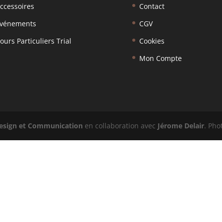
ccessoires
Contact
vénements
CGV
ours Particuliers Trial
Cookies
Mon Compte
esign et Communication
en collaboration avec
Jérome Delair
. Pho