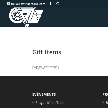
-->
hello@owlriderzone.com
Gift Items
[wpgv_giftitems]
EVÉNEMENTS
PR
Stages Moto Trial
B