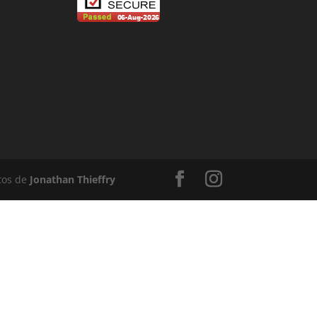
tos de
Jonathan Thieffry