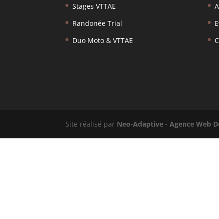
Stages VTTAE
A
Randonée Trial
E
Duo Moto & VTTAE
C
Site réalisé par
Neo-Adaptive
- Agence Web D