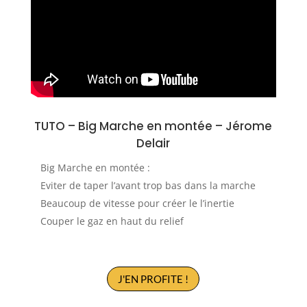
TUTO –
Big Marche en montée
–
Jérome
Delair
Big Marche en montée :
Eviter de taper l’avant trop bas dans la marche
Beaucoup de vitesse pour créer le l’inertie
Couper le gaz en haut du relief
J'EN PROFITE !