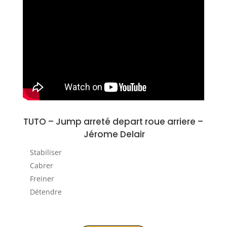
TUTO – J
ump arreté depart roue arriere
–
Jérome Delair
Stabiliser
Cabrer
Freiner
Détendre