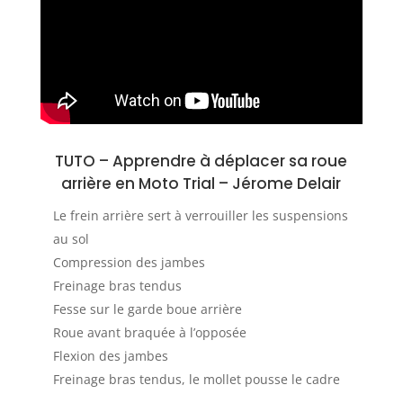
TUTO – A
pprendre à déplacer sa roue
arrière en Moto Trial
–
Jérome Delair
Le frein arrière sert à verrouiller les suspensions
au sol
Compression des jambes
Freinage bras tendus
Fesse sur le garde boue arrière
Roue avant braquée à l’opposée
Flexion des jambes
Freinage bras tendus, le mollet pousse le cadre