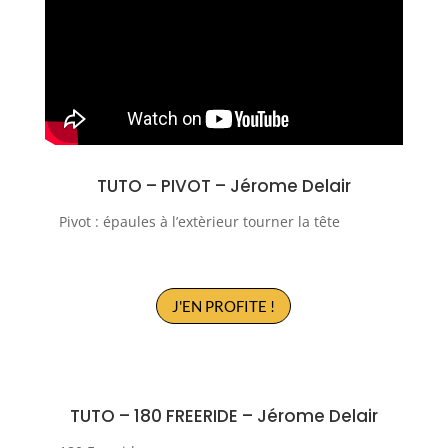
TUTO – PIVOT –
Jérome Delair
Pivot : épaules à l’extèrieur tourner la tête
J'EN PROFITE !
TUTO –
180 FREERIDE
–
Jérome Delair